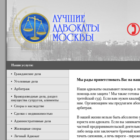
Наши услуги:
•
Гражданские дела
Мы рады приветствовать Вас на наше
•
Уголовные дела
•
Арбитраж
Наши адвокаты оказывают помощь в лю
помощь или защита ! Мы также готовы в
•
Бракоразводные дела, раздел
третейский суд). Если вам нужен квали
имущества супругов, алименты
нам. Организациям мы предлагаем абон
•
Споры о наследстве
арбитраж.
•
Сделки с недвижимостью
В нашей жизни нельзя быть абсолютно у
•
Административные дела
юриста или адвоката. Если вы занимаете
частной предпринимательской деятельно
•
Жилищные споры
либо вещь или заключаете брачный кон
тачать сапожник, а печь пироги - пирож
•
Личный Адвокат