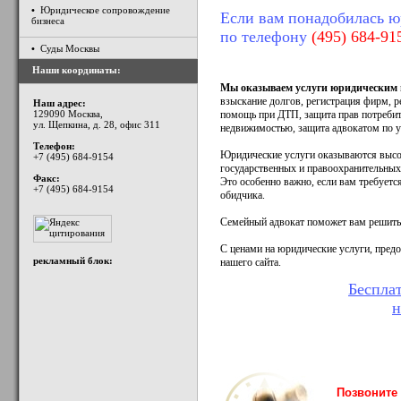
•
Юридическое сопровождение
Если вам понадобилась ю
бизнеса
по телефону
(495) 684-91
•
Суды Москвы
Наши координаты:
Мы оказываем услуги юридическим 
взыскание долгов, регистрация фирм, 
Наш адрес:
129090 Москва,
помощь при ДТП, защита прав потребите
ул. Щепкина, д. 28, офис 311
недвижимостью, защита адвокатом по у
Телефон:
Юридические услуги оказываются выс
+7 (495) 684-9154
государственных и правоохранительных
Факс:
Это особенно важно, если вам требуетс
+7 (495) 684-9154
обидчика.
Семейный адвокат поможет вам решить
С ценами на юридические услуги, пред
рекламный блок:
нашего сайта.
Беспла
н
Позвоните