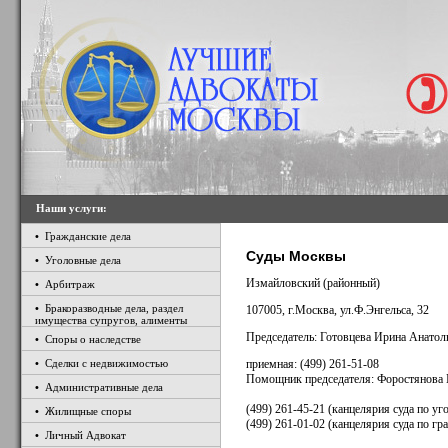
Наши услуги:
•
Гражданские дела
Суды Москвы
•
Уголовные дела
Измайловский (районный)
•
Арбитраж
•
Бракоразводные дела, раздел
107005, г.Москва, ул.Ф.Энгельса, 32
имущества супругов, алименты
Председатель: Готовцева Ирина Анатол
•
Споры о наследстве
•
Сделки с недвижимостью
приемная: (499) 261-51-08
Помощник председателя: Форостянова 
•
Административные дела
(499) 261-45-21 (канцелярия суда по у
•
Жилищные споры
(499) 261-01-02 (канцелярия суда по г
•
Личный Адвокат